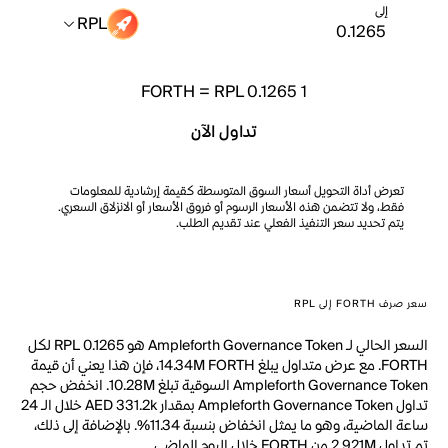
إلى
RPL
FORTH
=
RPL 0.1265
1
تداول الآن
تعرض أداة التحويل أسعار السوق المتوسطة كقيمة إرشادية للمعلومات
فقط، ولا تتضمن هذه الأسعار الرسوم أو فروق الأسعار أو الانزلاق السعري.
يتم تحديد سعر التنفيذ الفعلي عند تقديم الطلب.
سعر صرف FORTH إلى RPL
السعر الحالي لـ Ampleforth Governance Token هو RPL 0.1265 لكل
FORTH. مع عرض متداول يبلغ 14.34M FORTH، فإن هذا يعني أن قيمة
Ampleforth Governance Token السوقية تبلغ 10.28M. انخفض حجم
تداول Ampleforth Governance Token بمقدار AED 331.2k خلال الـ 24
ساعة الماضية، وهو ما يمثل انخفاض بنسبة 11.34%. بالإضافة إلى ذلك،
تم تداول 2.921M من FORTH خلال اليوم الماضي.