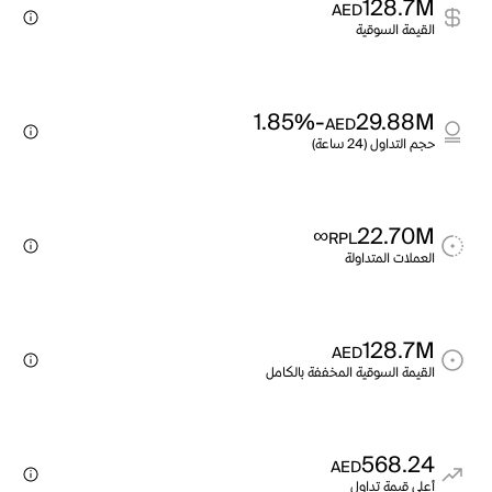
128.7M
AED
القيمة السوقية
-1.85%
29.88M
AED
حجم التداول (24 ساعة)
∞
22.70M
RPL
العملات المتداولة
128.7M
AED
القيمة السوقية المخففة بالكامل
568.24
AED
أعلى قيمة تداول