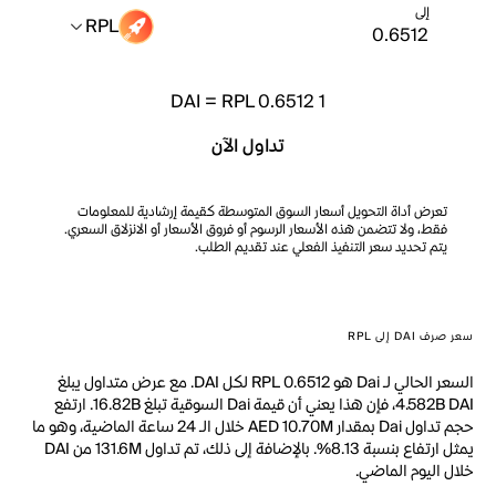
إلى
RPL
DAI
=
RPL 0.6512
1
تداول الآن
تعرض أداة التحويل أسعار السوق المتوسطة كقيمة إرشادية للمعلومات
فقط، ولا تتضمن هذه الأسعار الرسوم أو فروق الأسعار أو الانزلاق السعري.
يتم تحديد سعر التنفيذ الفعلي عند تقديم الطلب.
سعر صرف DAI إلى RPL
السعر الحالي لـ Dai هو RPL 0.6512 لكل DAI. مع عرض متداول يبلغ
4.582B DAI، فإن هذا يعني أن قيمة Dai السوقية تبلغ 16.82B. ارتفع
حجم تداول Dai بمقدار AED 10.70M خلال الـ 24 ساعة الماضية، وهو ما
يمثل ارتفاع بنسبة 8.13%. بالإضافة إلى ذلك، تم تداول 131.6M من DAI
خلال اليوم الماضي.