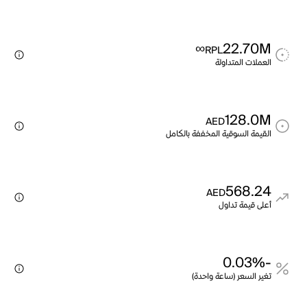
∞
22.70M
RPL
العملات المتداولة
128.0M
AED
القيمة السوقية المخففة بالكامل
568.24
AED
أعلى قيمة تداول
-0.03%
تغير السعر (ساعة واحدة)