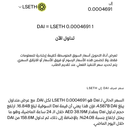
إلى
LSETH
DAI
=
LSETH 0.0004691
1
تداول الآن
تعرض أداة التحويل أسعار السوق المتوسطة كقيمة إرشادية للمعلومات
فقط، ولا تتضمن هذه الأسعار الرسوم أو فروق الأسعار أو الانزلاق السعري.
يتم تحديد سعر التنفيذ الفعلي عند تقديم الطلب.
سعر صرف DAI إلى LSETH
السعر الحالي لـ Dai هو LSETH 0.0004691 لكل DAI. مع عرض متداول
يبلغ 4.587B DAI، فإن هذا يعني أن قيمة Dai السوقية تبلغ 16.84B. ارتفع
حجم تداول Dai بمقدار AED 38.19M خلال الـ 24 ساعة الماضية، وهو ما
يمثل ارتفاع بنسبة 24.08%. بالإضافة إلى ذلك، تم تداول 158.6M من DAI
خلال اليوم الماضي.