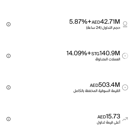
+5.87%
42.71M
AED
حجم التداول (24 ساعة)
+14.09%
140.9M
STG
العملات المتداولة
503.4M
AED
القيمة السوقية المخففة بالكامل
15.73
AED
أعلى قيمة تداول