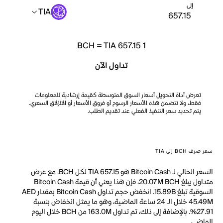
إلى
TIA
BCH
=
TIA 657.15
1
تداول الآن
تعرض أداة التحويل أسعار السوق المتوسطة كقيمة إرشادية للمعلومات
فقط، ولا تتضمن هذه الأسعار الرسوم أو فروق الأسعار أو الانزلاق السعري.
يتم تحديد سعر التنفيذ الفعلي عند تقديم الطلب.
سعر صرف BCH إلى TIA
السعر الحالي لـ Bitcoin Cash هو TIA 657.15 لكل BCH. مع عرض
متداول يبلغ 20.07M BCH، فإن هذا يعني أن قيمة Bitcoin Cash
السوقية تبلغ 15.89B. انخفض حجم تداول Bitcoin Cash بمقدار AED
45.49M خلال الـ 24 ساعة الماضية، وهو ما يمثل انخفاض بنسبة
27.91%. بالإضافة إلى ذلك، تم تداول 163.0M من BCH خلال اليوم
الماضي.