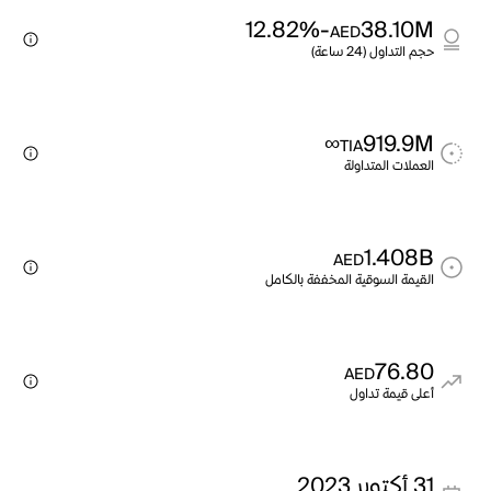
-12.82%
38.10M
AED
حجم التداول (24 ساعة)
∞
919.9M
TIA
العملات المتداولة
1.408B
AED
القيمة السوقية المخففة بالكامل
76.80
AED
أعلى قيمة تداول
31 أكتوبر 2023