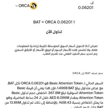
إلى
ORCA
BAT
=
ORCA 0.06201
1
تداول الآن
تعرض أداة التحويل أسعار السوق المتوسطة كقيمة إرشادية للمعلومات
فقط، ولا تتضمن هذه الأسعار الرسوم أو فروق الأسعار أو الانزلاق السعري.
يتم تحديد سعر التنفيذ الفعلي عند تقديم الطلب.
سعر صرف BAT إلى ORCA
السعر الحالي لـ Basic Attention Token هو ORCA 0.06201 لكل BAT.
مع عرض متداول يبلغ 1.496B BAT، فإن هذا يعني أن قيمة Basic
Attention Token السوقية تبلغ 367.8M. انخفض حجم تداول Basic
Attention Token بمقدار AED 8.096M خلال الـ 24 ساعة الماضية، وهو
ما يمثل انخفاض بنسبة 58.43%. بالإضافة إلى ذلك، تم تداول 13.86M من
BAT خلال اليوم الماضي.