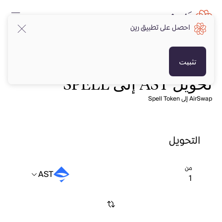
احصل على تطبيق رين
تثبيت
تحويل AST إلى SPELL
AirSwap إلى Spell Token
التحويل
من
AST