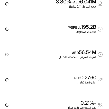
-3.80%
6.041M
AED
حجم التداول (24 ساعة)
∞
195.2B
SPELL
العملات المتداولة
56.54M
AED
القيمة السوقية المخففة بالكامل
0.2760
AED
أعلى قيمة تداول
-0.21%
تغير السعر (ساعة واحدة)