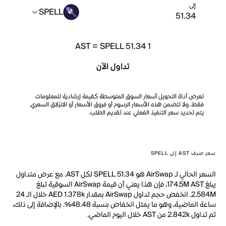
إلى
SPELL
AST
=
SPELL 51.34
1
تداول الآن
تعرض أداة التحويل أسعار السوق المتوسطة كقيمة إرشادية للمعلومات
فقط، ولا تتضمن هذه الأسعار الرسوم أو فروق الأسعار أو الانزلاق السعري.
يتم تحديد سعر التنفيذ الفعلي عند تقديم الطلب.
سعر صرف AST إلى SPELL
السعر الحالي لـ AirSwap هو SPELL 51.34 لكل AST. مع عرض متداول
يبلغ 174.5M AST، فإن هذا يعني أن قيمة AirSwap السوقية تبلغ
2.584M. انخفض حجم تداول AirSwap بمقدار AED 1.378k خلال الـ 24
ساعة الماضية، وهو ما يمثل انخفاض بنسبة 48.48%. بالإضافة إلى ذلك،
تم تداول 2.842k من AST خلال اليوم الماضي.