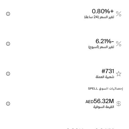
+0.80%
تغير السعر (24 ساعة)
-6.21%
تغير السعر (أسبوع)
#731
شعبية العملة
إحصائيات السوق SPELL
56.32M
AED
القيمة السوقية